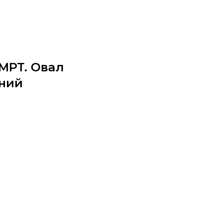
 MPT. Овал
иний