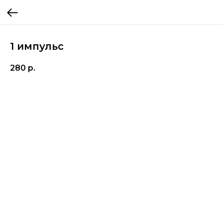
1 импульс
280
р.